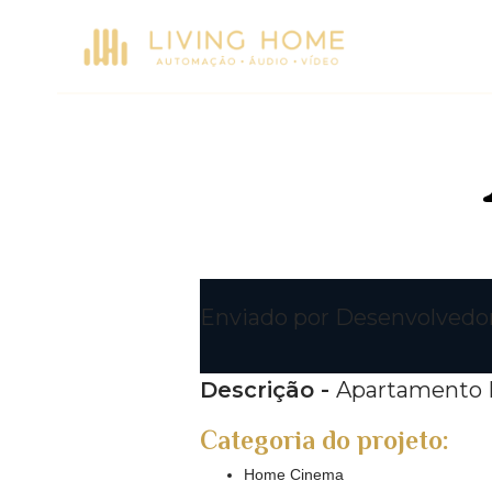
L
i
v
i
Enviado por
Desenvolvedo
n
Descrição -
Apartamento 
g
Categoria do projeto:
Home Cinema