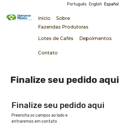
Português
English
Español
Pasar
al
Início
Sobre
contenido
D
Fazendas Produtoras
principal
Lotes de Cafés
Depoimentos
i
Contato
a
m
Finalize seu pedido aqui
a
n
Finalize seu pedido aqui
t
Preencha os campos ao lado e
entraremos em contato
e