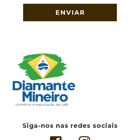
e
P
s
m
*
a
*
c
a
s
3
0
k
g
*
Siga-nos nas redes sociais