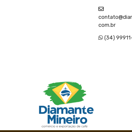
t
e
contato@dia
com.br
d
(34) 99911
o
C
e
r
r
a
d