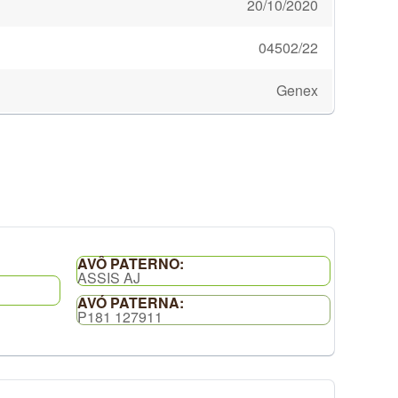
20/10/2020
04502/22
Genex
AVÔ PATERNO:
ASSIS AJ
AVÓ PATERNA:
P181 127911