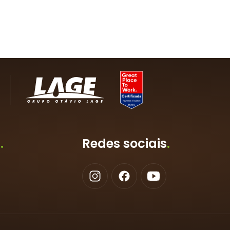
ê
.
Redes sociais
.