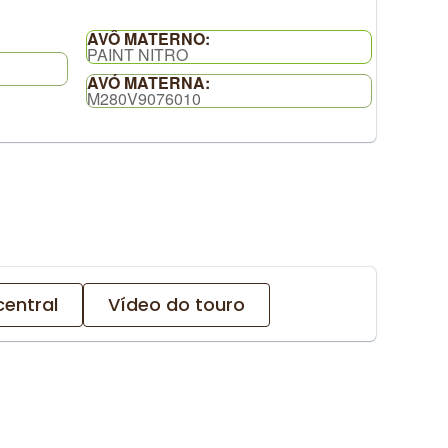
AVÔ MATERNO:
PAINT NITRO
AVÓ MATERNA:
M280V9076010
central
Vídeo do touro