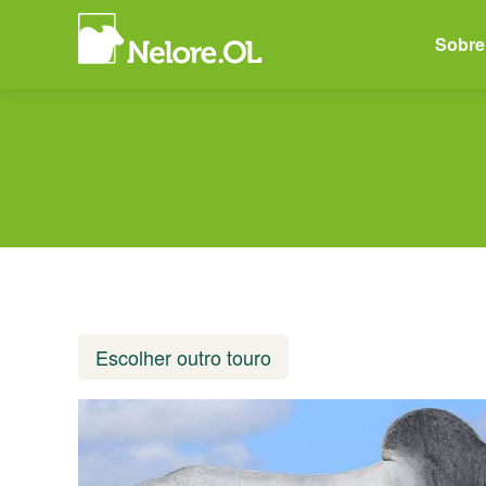
N
Sobre
e
l
o
r
e
O
Escolher outro touro
L