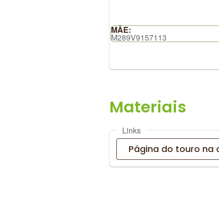
MÃE:
M289V9157113
Links
Página do touro na 