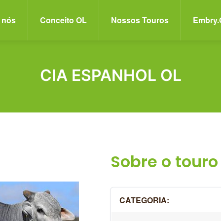
Pular
 nós
Conceito OL
Nossos Touros
Embry.
para
o
conteúdo
principal
CIA ESPANHOL OL
CATEGORIA: