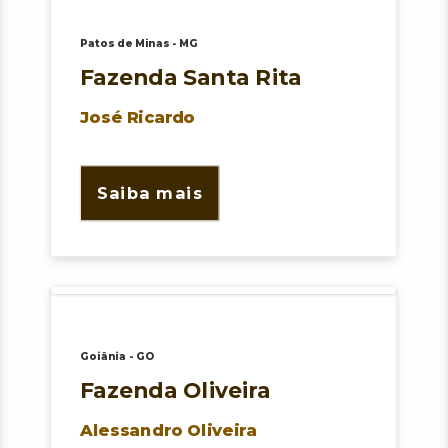
d
Patos de Minas - MG
o
Fazenda Santa Rita
José Ricardo
C
e
Saiba mais
r
r
a
Goiânia - GO
d
Fazenda Oliveira
o
Alessandro Oliveira