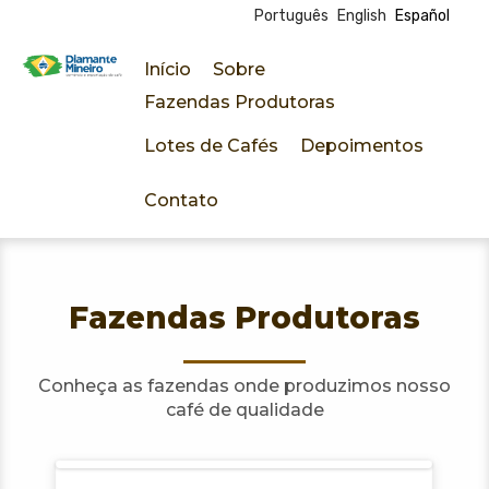
Português
English
Español
Pasar
al
Início
Sobre
contenido
D
Fazendas Produtoras
principal
Lotes de Cafés
Depoimentos
i
Contato
a
m
a
Fazendas Produtoras
n
Conheça as fazendas onde produzimos nosso
café de qualidade
t
e