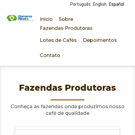
Português
English
Español
Pasar
al
Início
Sobre
contenido
D
Fazendas Produtoras
principal
Lotes de Cafés
Depoimentos
i
Contato
a
m
a
Fazendas Produtoras
n
Conheça as fazendas onde produzimos nosso
café de qualidade
t
e