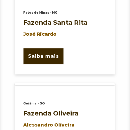
d
Patos de Minas - MG
o
Fazenda Santa Rita
José Ricardo
C
e
Saiba mais
r
r
a
Goiânia - GO
d
Fazenda Oliveira
o
Alessandro Oliveira