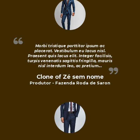
d
o
C
Morbi tristique porttitor ipsum ac
placerat. Vestibulum eu lacus nisl.
e
Praesent quis lacus elit. Integer facilisis,
turpis venenatis sagittis fringilla, mauris
nisl interdum leo, ac pretium...
r
Clone of Zé sem nome
r
Produtor - Fazenda Roda de Saron
a
d
o