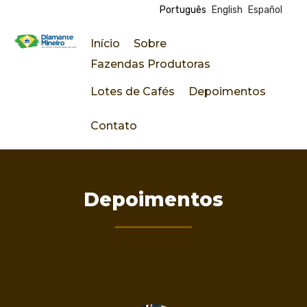
Português
English
Español
Pular
para
Início
Sobre
o
D
Fazendas Produtoras
conteúdo
principal
Lotes de Cafés
Depoimentos
i
Contato
a
m
a
Depoimentos
n
t
e