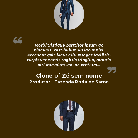
d
o
C
Morbi tristique porttitor ipsum ac
placerat. Vestibulum eu lacus nisl.
e
Praesent quis lacus elit. Integer facilisis,
turpis venenatis sagittis fringilla, mauris
nisl interdum leo, ac pretium...
r
Clone of Zé sem nome
r
Produtor - Fazenda Roda de Saron
a
d
o