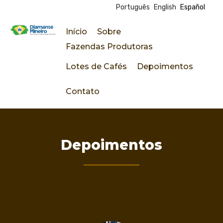
Português
English
Español
Pasar
al
Início
Sobre
contenido
D
Fazendas Produtoras
principal
Lotes de Cafés
Depoimentos
i
Contato
a
m
a
Depoimentos
n
t
e